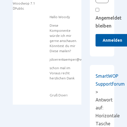
Woodwop 7.1
Public
Hallo Woody
Angemeldet
bleiben
Diese
Komponente
würde ich mir
Anmelden
gerne anschauen.
Könntest du mir
Diese mailen?
jdoerenkaemper@web.de
schon mal im
Voraus recht
SmartWOP
herzlichen Dank
Supportforum
>
Gruß Doeri
Antwort
auf:
Horizontale
Tasche