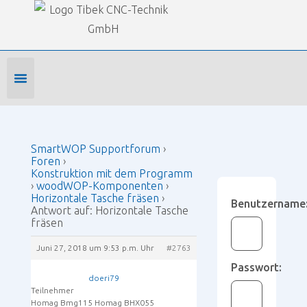
Our Forums
SmartWOP Supportforum
›
Foren
›
Konstruktion mit dem Programm
›
woodWOP-Komponenten
›
Horizontale Tasche fräsen
›
Antwort auf: Horizontale
Tasche fräsen
Foren-Startseite
Profil bearbeiten
Forenmitglied werden
SmartWOP Supportforum
›
Foren
›
Konstruktion mit dem Programm
›
woodWOP-Komponenten
›
Horizontale Tasche fräsen
›
Benutzername
Antwort auf: Horizontale Tasche
fräsen
Juni 27, 2018 um 9:53 p.m. Uhr
#2763
Passwort:
doeri79
Teilnehmer
Homag Bmg115 Homag BHX055