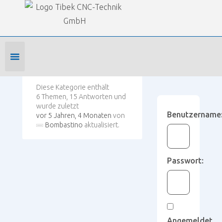
Our Forums
SmartWOP Supportforum
›
Foren
›
Maschinenanbindung
Foren-Startseite
Profil bearbeiten
Forenmitglied werden
Diese Kategorie enthält
6 Themen, 15 Antworten und
wurde zuletzt
Benutzername
vor 5 Jahren, 4 Monaten
von
Bombastino
aktualisiert.
Passwort:
Angemeldet