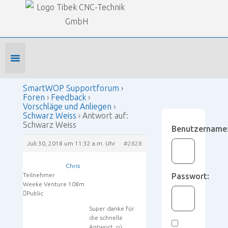
Our Forums
SmartWOP Supportforum
›
Foren
›
Feedback
›
Vorschläge und Anliegen
›
Schwarz Weiss
›
Antwort
auf: Schwarz Weiss
Foren-Startseite
Profil bearbeiten
Forenmitglied werden
SmartWOP Supportforum
›
Foren
›
Feedback
›
Vorschläge und Anliegen
›
Schwarz Weiss
›
Antwort auf:
Schwarz Weiss
Benutzername
Juli 30, 2018 um 11:32 a.m. Uhr
#2828
Chris
Teilnehmer
Passwort:
Weeke Venture 108m
Public
Super danke für
die schnelle
Antwort ;o)