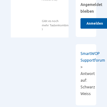
Angemeldet
bleiben
Gibt es noch
Anmelden
mehr Tastenkombinationen
?
SmartWOP
Supportforum
>
Antwort
auf:
Schwarz
Weiss