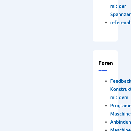
mit der
Spannza
referenal
Foren
Feedbac
Konstruk
mit dem
Program
Maschine
Anbindun
Maschine