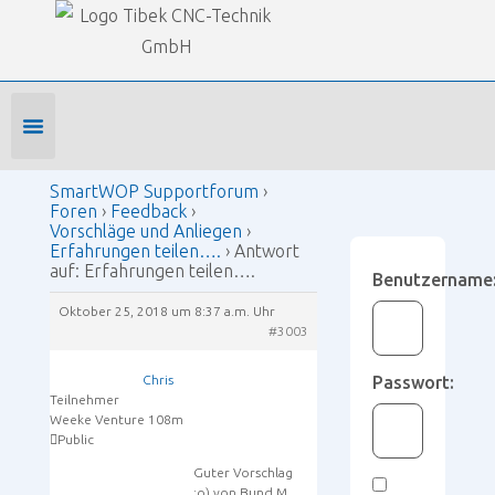
Our Forums
SmartWOP Supportforum
›
Foren
›
Feedback
›
Vorschläge und Anliegen
›
Erfahrungen teilen….
›
Antwort auf: Erfahrungen teilen….
Foren-Startseite
Profil bearbeiten
Forenmitglied werden
SmartWOP Supportforum
›
Foren
›
Feedback
›
Vorschläge und Anliegen
›
Erfahrungen teilen….
›
Antwort
auf: Erfahrungen teilen….
Benutzername
Oktober 25, 2018 um 8:37 a.m. Uhr
#3003
Chris
Passwort:
Teilnehmer
Weeke Venture 108m
Public
Guter Vorschlag
:o) von Bund M