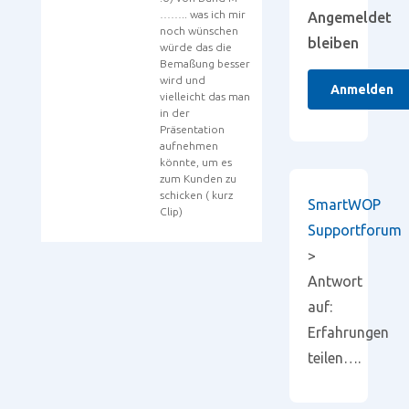
…….. was ich mir
Angemeldet
noch wünschen
bleiben
würde das die
Bemaßung besser
wird und
Anmelden
vielleicht das man
in der
Präsentation
aufnehmen
könnte, um es
zum Kunden zu
schicken ( kurz
SmartWOP
Clip)
Supportforum
>
Antwort
auf:
Erfahrungen
teilen….