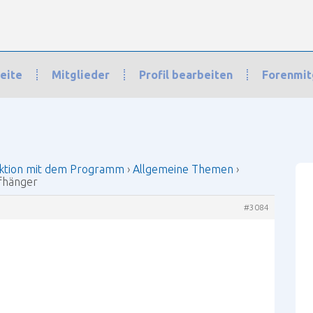
eite
Mitglieder
Profil bearbeiten
Forenmit
n mit dem Programm
›
Allgemeine Themen
›
Schrankaufhänger
›
Antwort a
ktion mit dem Programm
›
Allgemeine Themen
›
ufhänger
#3084