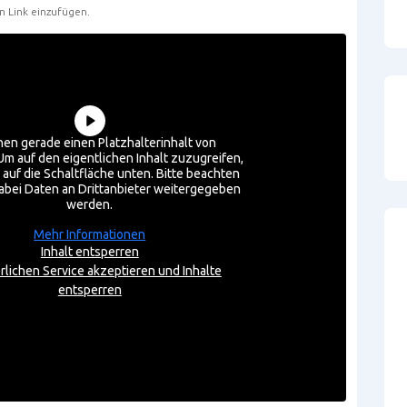
n Link einzufügen.
hen gerade einen Platzhalterinhalt von
 Um auf den eigentlichen Inhalt zuzugreifen,
e auf die Schaltfläche unten. Bitte beachten
dabei Daten an Drittanbieter weitergegeben
werden.
Mehr Informationen
Inhalt entsperren
rlichen Service akzeptieren und Inhalte
entsperren