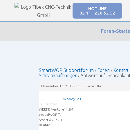
HOTLINE
02 11 . 220 52 52
Our Forums
Foren-Starts
SmartWOP Supportforum
›
Foren
›
Konstruktio
SmartWOP Supportforum
›
Foren
›
Konstru
Schrankaufhänger
›
Antwort auf: Schranka
November 16, 2018 um 6:55 a.m. Uhr
Woody123
Teilnehmer
WEEKE Venture115M
WoodWOP 7.1
SmartWOP 4.1
Public