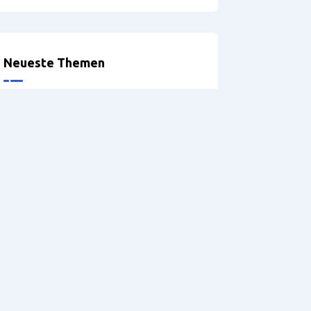
Neueste Themen
Optionen bei der Definition der
Möbelbeine
Problems exporting
accessories
Griffprofile
Version: 5.2 – Hilfe
DRILLTEQ V-310 – Probleme
mit der Spannzange
referenaliser