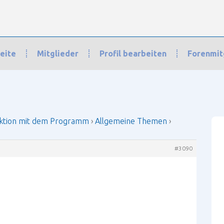
eite
Mitglieder
Profil bearbeiten
Forenmit
n mit dem Programm
›
Allgemeine Themen
›
Blum Aventos
›
Antwort auf: 
ktion mit dem Programm
›
Allgemeine Themen
›
#3090