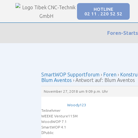
HOTLINE
02 11 . 220 52 52
Our Forums
Foren-Starts
SmartWOP Supportforum
›
Foren
›
Konstruktio
SmartWOP Supportforum
›
Foren
›
Konstru
Blum Aventos
›
Antwort auf: Blum Aventos
November 27, 2018 um 9:09 p.m. Uhr
Woody123
Teilnehmer
WEEKE Venture115M
WoodWOP 7.1
SmartWOP 4.1
Public