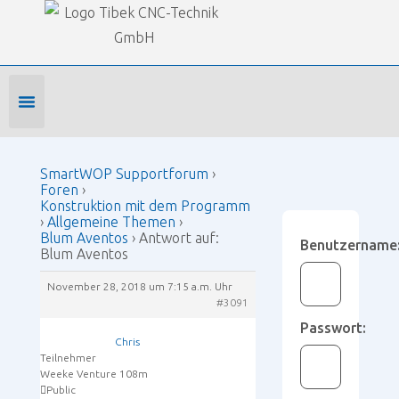
Our Forums
SmartWOP Supportforum
›
Foren
›
Konstruktion mit dem Programm
›
Allgemeine Themen
›
Blum Aventos
›
Antwort auf:
Blum Aventos
Foren-Startseite
Profil bearbeiten
Forenmitglied werden
SmartWOP Supportforum
›
Foren
›
Konstruktion mit dem Programm
›
Allgemeine Themen
›
Blum Aventos
›
Antwort auf:
Benutzername
Blum Aventos
November 28, 2018 um 7:15 a.m. Uhr
#3091
Passwort:
Chris
Teilnehmer
Weeke Venture 108m
Public