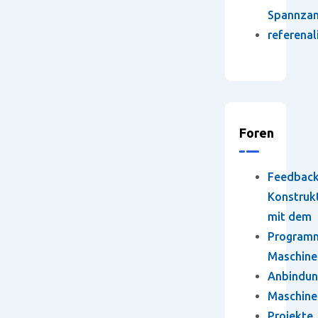
Spannza
referenal
Foren
Feedbac
Konstruk
mit dem
Program
Maschine
Anbindun
Maschine
Projekte