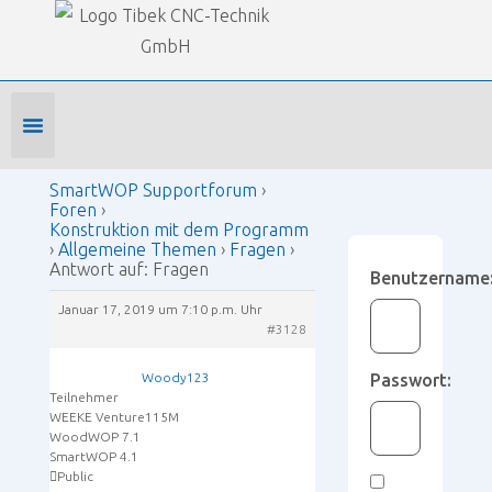
Our Forums
SmartWOP Supportforum
›
Foren
›
Konstruktion mit dem Programm
›
Allgemeine Themen
›
Fragen
›
Antwort auf: Fragen
Foren-Startseite
Profil bearbeiten
Forenmitglied werden
SmartWOP Supportforum
›
Foren
›
Konstruktion mit dem Programm
›
Allgemeine Themen
›
Fragen
›
Antwort auf: Fragen
Benutzername
Januar 17, 2019 um 7:10 p.m. Uhr
#3128
Woody123
Passwort:
Teilnehmer
WEEKE Venture115M
WoodWOP 7.1
SmartWOP 4.1
Public