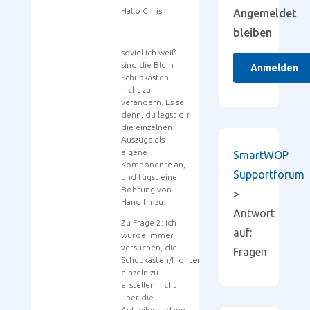
Hallo Chris,
Angemeldet
bleiben
soviel ich weiß
sind die Blum
Anmelden
Schubkästen
nicht zu
verändern. Es sei
denn, du legst dir
die einzelnen
Auszüge als
eigene
SmartWOP
Komponente an,
Supportforum
und fügst eine
Bohrung von
>
Hand hinzu.
Antwort
Zu Frage 2: ich
auf:
würde immer
versuchen, die
Fragen
Schubkästen/fronten
einzeln zu
erstellen nicht
über die
Aufteilung, dann