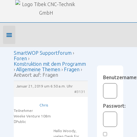
Our Forums
SmartWOP Supportforum
›
Foren
›
Konstruktion mit dem Programm
›
Allgemeine Themen
›
Fragen
›
Antwort auf: Fragen
Foren-Startseite
Profil bearbeiten
Forenmitglied werden
SmartWOP Supportforum
›
Foren
›
Konstruktion mit dem Programm
›
Allgemeine Themen
›
Fragen
›
Antwort auf: Fragen
Benutzername
Januar 21, 2019 um 6:50 a.m. Uhr
#3131
Chris
Passwort:
Teilnehmer
Weeke Venture 108m
Public
Hallo Woody,
vielen Dank für