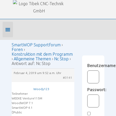
Our Forums
SmartWOP Supportforum
›
Foren
›
Konstruktion mit dem Programm
›
Allgemeine Themen
›
Nc Stop
›
Antwort auf: Nc Stop
Foren-Startseite
Profil bearbeiten
Forenmitglied werden
SmartWOP Supportforum
›
Foren
›
Konstruktion mit dem Programm
›
Allgemeine Themen
›
Nc Stop
›
Antwort auf: Nc Stop
Benutzername
Februar 4, 2019 um 9:52 a.m. Uhr
#3141
Woody123
Passwort:
Teilnehmer
WEEKE Venture115M
WoodWOP 7.1
SmartWOP 4.1
Public