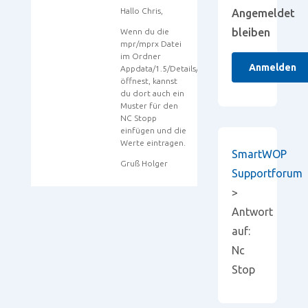
Hallo Chris,
Angemeldet
bleiben
Wenn du die
mpr/mprx Datei
im Ordner
Anmelden
Appdata/1.5/Details/Templates/Custom/mpr/
öffnest, kannst
du dort auch ein
Muster für den
NC Stopp
einfügen und die
Werte eintragen.
SmartWOP
Gruß Holger
Supportforum
>
Antwort
auf:
Nc
Stop