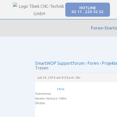
HOTLINE
02 11 . 220 52 52
Our Forums
Foren-Starts
SmartWOP Supportforum
›
Foren
›
Projekte
›
Sc
SmartWOP Supportforum
›
Foren
›
Projekt
Tresen
Juli 26, 2019 um 8:30 a.m. Uhr
Chris
Teilnehmer
Weeke Venture 108m
Public
.