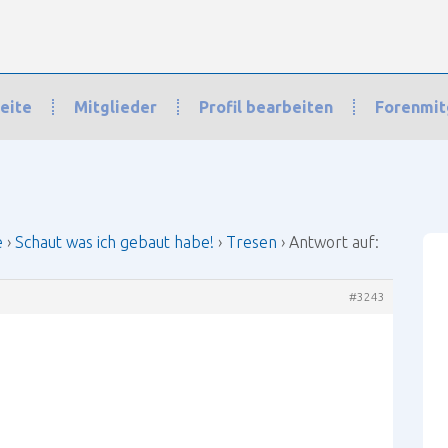
eite
Mitglieder
Profil bearbeiten
Forenmit
haut was ich gebaut habe!
›
Tresen
›
Antwort auf: Tresen
e
›
Schaut was ich gebaut habe!
›
Tresen
›
Antwort auf:
#3243