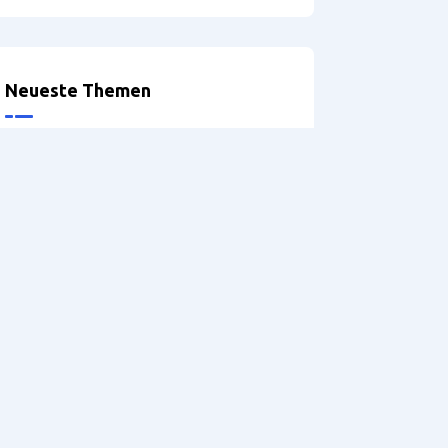
Neueste Themen
Optionen bei der Definition der
Möbelbeine
Problems exporting
accessories
Griffprofile
Version: 5.2 – Hilfe
DRILLTEQ V-310 – Probleme
mit der Spannzange
referenaliser