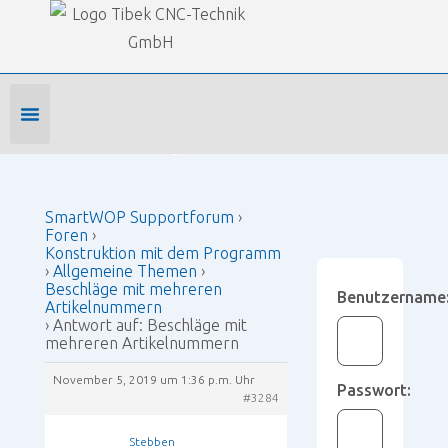
Our Forums
SmartWOP Supportforum
›
Foren
›
Konstruktion mit dem Programm
›
Allgemeine Themen
›
Beschläge mit mehreren Artikelnummern
›
Antwort
auf: Beschläge mit mehreren Artikelnummern
Foren-Startseite
Profil bearbeiten
Forenmitglied werden
SmartWOP Supportforum
›
Foren
›
Konstruktion mit dem Programm
›
Allgemeine Themen
›
Beschläge mit mehreren
Benutzername
Artikelnummern
›
Antwort auf: Beschläge mit
mehreren Artikelnummern
November 5, 2019 um 1:36 p.m. Uhr
Passwort:
#3284
Stebben