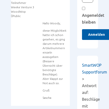
Teilnehmer
Weeke Venture 3
WoodWop
Angemeldet
Public
bleiben
Hallo Woody,
diese Möglichkeit
Anmelden
hatte ich schon
gesehen, es ging
darum mehrere
Artikelnummern
einzeln
auszugeben
(Bessere
SmartWOP
Übersicht über
benötigte
Supportforum
Beschläge).
>
Aber klappt zur
Not auch so.
Antwort
Gruß
auf:
Sascha
Beschläge
mit