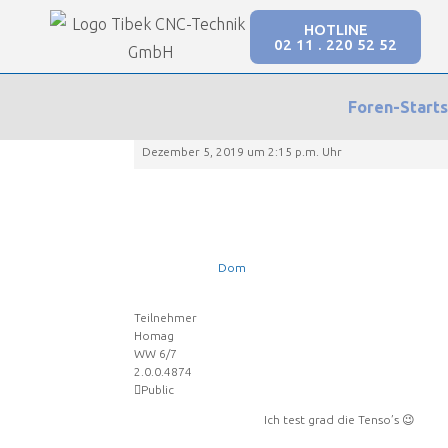
Our Forums
HOTLINE
02 11 . 220 52 52
SmartWOP Supportforum
›
Foren
›
Konstruktion mit dem Programm
›
Allgem
SmartWOP Supportforum
›
Foren
›
Konstruktion mit d
Foren-Starts
Antwort auf: eigene Schubkasten / Schublade
Dezember 5, 2019 um 2:15 p.m. Uhr
Dom
Teilnehmer
Homag
WW 6/7
2.0.0.4874
Public
Ich test grad die Tenso’s 😉