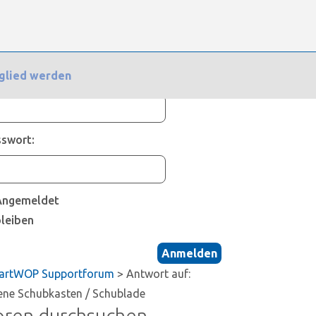
/ Schublade
glied werden
nutzername:
swort:
Angemeldet
bleiben
Anmelden
artWOP Supportforum
>
Antwort auf:
ene Schubkasten / Schublade
oren durchsuchen