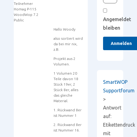
Teilnehmer
Homag P-115
WoodWop 7.2
Angemeldet
Public
bleiben
Hallo Woody
also sortiert wird
Anmelden
da bei mir nix,
z.B.
Projekt aus 2
Volumen.
1 Volumen 20
Teile davon 18
SmartWOP
Stück 19er, 2
Stück 8er, alles
Supportforum
das gleiche
>
Material.
Antwort
1. Rückwand 8er
ist Nummer 1
auf:
Etikettendruck
2. Rückwand 8er
ist Nummer 16.
mit