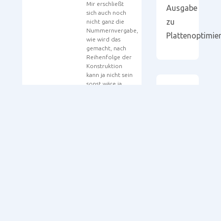
Mir erschließt
Ausgabe
sich auch noch
zu
nicht ganz die
Nummernvergabe,
Plattenoptimie
wie wird das
gemacht, nach
Reihenfolge der
Konstruktion
kann ja nicht sein
sonst wäre ja
keine Rw an 1.
Foren
Gruß Sebastian
durchsuchen