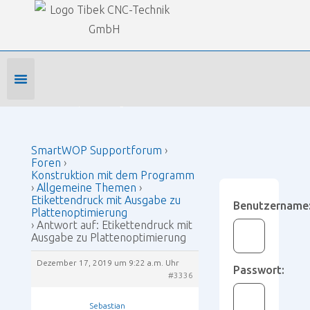
Our Forums
SmartWOP Supportforum
›
Foren
›
Konstruktion mit dem Programm
›
Allgemeine Themen
›
Etikettendruck mit Ausgabe zu Plattenoptimierung
›
Antwort auf: Etikettendruck mit Ausgabe zu
Plattenoptimierung
Foren-Startseite
Profil bearbeiten
Forenmitglied werden
SmartWOP Supportforum
›
Foren
›
Konstruktion mit dem Programm
›
Allgemeine Themen
›
Etikettendruck mit Ausgabe zu
Benutzername
Plattenoptimierung
›
Antwort auf: Etikettendruck mit
Ausgabe zu Plattenoptimierung
Dezember 17, 2019 um 9:22 a.m. Uhr
Passwort:
#3336
Sebastian