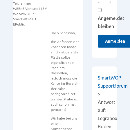
Teilnehmer
WEEKE Venture115M
WoodWOP 7.1
Angemeldet
SmartWOP 4.1
Public
bleiben
Hallo Sebastian,
Anmelden
das Anfahren der
vorderen Kante
an die abgefälzte
Platte sollte
eigentlich kein
Problem
darstellen,
SmartWOP
jedoch muss die
Kante im Bereich
Supportforum
der Fälze
>
nachgearbeitet
werden.(habe ich
Antwort
auch schon mal
gemacht)
auf:
Legrabox
Wir habe bei uns
eine
Boden
Komponente