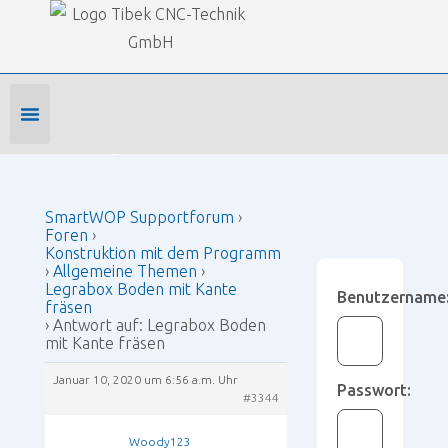
Our Forums
SmartWOP Supportforum
›
Foren
›
Konstruktion mit dem Programm
›
Allgemeine Themen
›
Legrabox Boden mit Kante fräsen
›
Antwort auf:
Legrabox Boden mit Kante fräsen
Foren-Startseite
Profil bearbeiten
Forenmitglied werden
SmartWOP Supportforum
›
Foren
›
Konstruktion mit dem Programm
›
Allgemeine Themen
›
Legrabox Boden mit Kante
Benutzername
fräsen
›
Antwort auf: Legrabox Boden
mit Kante fräsen
Januar 10, 2020 um 6:56 a.m. Uhr
Passwort:
#3344
Woody123