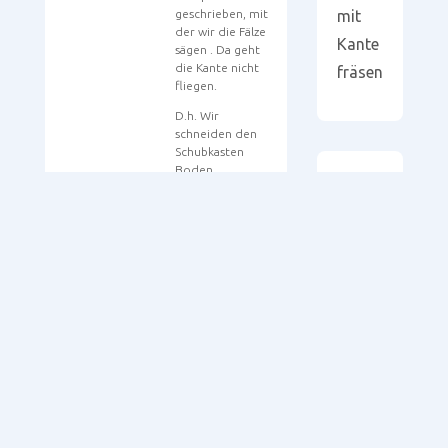
geschrieben, mit
mit
der wir die Fälze
Kante
sägen . Da geht
die Kante nicht
fräsen
fliegen.
D.h. Wir
schneiden den
Schubkasten
Boden
Fertigmass,
Foren
bekannten und
sägen dann die
durchsuchen
Falz an der CNC .
Gruß Woody