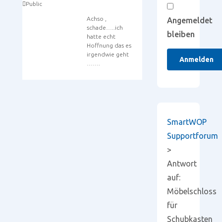
Public
Achso ,
Angemeldet
schade…..ich
bleiben
hatte echt
Hoffnung das es
irgendwie geht
Anmelden
…….
SmartWOP
Supportforum
>
Antwort
auf:
Möbelschloss
für
Schubkasten