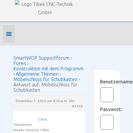
Our Forums
SmartWOP Supportforum
›
Foren
›
Konstruktion mit dem Programm
›
Allgemeine Themen
›
Möbelschloss für Schubkasten
›
Antwort auf: Möbelschloss für Schubkasten
Foren-Startseite
Profil bearbeiten
Forenmitglied werden
SmartWOP Supportforum
›
Foren
›
Konstruktion mit dem Programm
›
Allgemeine Themen
›
Möbelschloss für Schubkasten
›
Benutzername
Antwort auf: Möbelschloss für
Schubkasten
Dezember 1, 2020 um 8:30 a.m. Uhr
#3448
Passwort:
Chris
Teilnehmer
Weeke Venture 108m