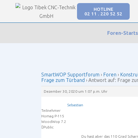
HOTLINE
02 11 . 220 52 52
Our Forums
Foren-Starts
SmartWOP Supportforum
›
Foren
›
Konstruktio
SmartWOP Supportforum
›
Foren
›
Konstru
Frage zum Türband
›
Antwort auf: Frage z
Dezember 30, 2020 um 1:07 p.m. Uhr
Sebastian
Teilnehmer
Homag P-115
WoodWop 7.2
Public
Du hast aber das 110 Grad Schar