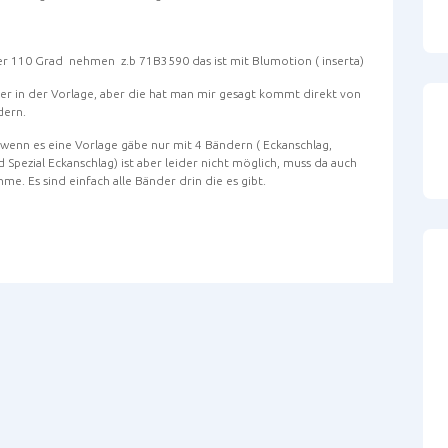
r 110 Grad nehmen z.b 71B3590 das ist mit Blumotion ( inserta)
der in der Vorlage, aber die hat man mir gesagt kommt direkt von
dern.
wenn es eine Vorlage gäbe nur mit 4 Bändern ( Eckanschlag,
 Spezial Eckanschlag) ist aber leider nicht möglich, muss da auch
e. Es sind einfach alle Bänder drin die es gibt.