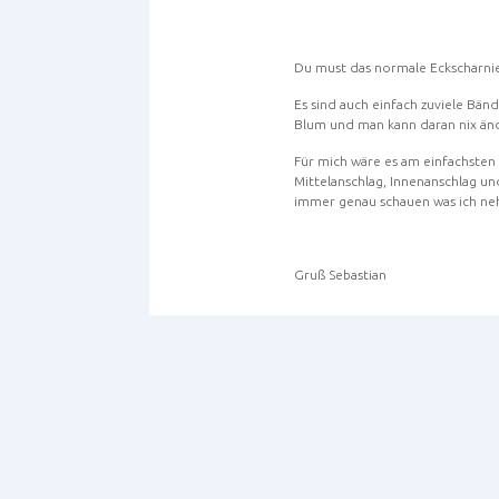
Du must das normale Eckscharnie
Es sind auch einfach zuviele Bän
Blum und man kann daran nix än
Für mich wäre es am einfachsten 
Mittelanschlag, Innenanschlag und
immer genau schauen was ich nehm
Gruß Sebastian