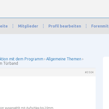
eite
Mitglieder
Profil bearbeiten
Forenmit
n mit dem Programm
›
Allgemeine Themen
›
Frage zum Türband
›
Antwort 
ktion mit dem Programm
›
Allgemeine Themen
›
um Türband
#3504
nier ausgewählt mit Aufschlag bis 20mm.