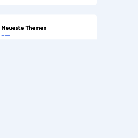
Neueste Themen
Optionen bei der Definition der
Möbelbeine
Problems exporting
accessories
Griffprofile
Version: 5.2 – Hilfe
DRILLTEQ V-310 – Probleme
mit der Spannzange
referenaliser