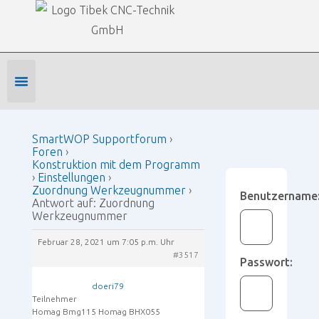
Our Forums
SmartWOP Supportforum
›
Foren
›
Konstruktion mit dem Programm
›
Einstellungen
›
Zuordnung Werkzeugnummer
›
Antwort auf:
Zuordnung Werkzeugnummer
Foren-Startseite
Profil bearbeiten
Forenmitglied werden
SmartWOP Supportforum
›
Foren
›
Konstruktion mit dem Programm
›
Einstellungen
›
Zuordnung Werkzeugnummer
›
Benutzername
Antwort auf: Zuordnung
Werkzeugnummer
Februar 28, 2021 um 7:05 p.m. Uhr
#3517
Passwort:
doeri79
Teilnehmer
Homag Bmg115 Homag BHX055