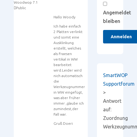
Woodwop 7.1
Public
Angemeldet
Hallo Woody
bleiben
Ich habe einfach
2 Platten verlinkt
Anmelden
und somit eine
Ausklinkung
erstellt, welches
als Fraesen
vertikal in WW
bearbeitet
wird.Leider wird
SmartWOP
nich automatisch
die
Supportforum
Werkzeugnummer
>
in WW eingefügt,
was aber früher
Antwort
immer ,glaube ich
zumindest,der
auf:
Fall war.
Zuordnung
Gruß Doeri
Werkzeugnum