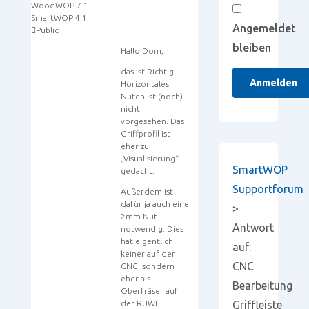
WoodWOP 7.1
SmartWOP 4.1
Angemeldet
Public
bleiben
Hallo Dom,
das ist Richtig.
Anmelden
Horizontales
Nuten ist (noch)
nicht
vorgesehen. Das
Griffprofil ist
eher zu
„Visualisierung“
SmartWOP
gedacht.
Supportforum
Außerdem ist
dafür ja auch eine
>
2mm Nut
Antwort
notwendig. Dies
hat eigentlich
auf:
keiner auf der
CNC
CNC, sondern
eher als
Bearbeitung
Oberfräser auf
der RUWI.
Griffleiste