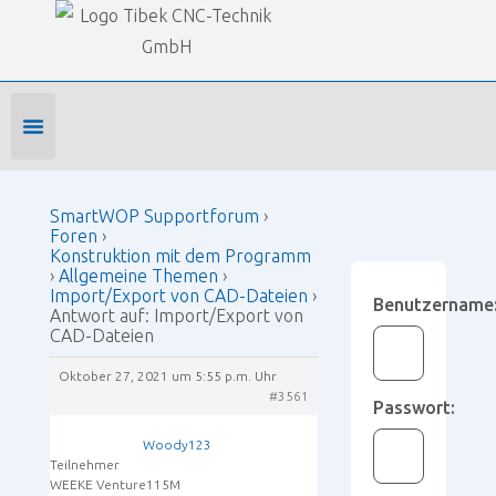
Our Forums
SmartWOP Supportforum
›
Foren
›
Konstruktion mit dem Programm
›
Allgemeine Themen
›
Import/Export von CAD-Dateien
›
Antwort auf: Import/Export von CAD-Dateien
Foren-Startseite
Profil bearbeiten
Forenmitglied werden
SmartWOP Supportforum
›
Foren
›
Konstruktion mit dem Programm
›
Allgemeine Themen
›
Import/Export von CAD-Dateien
›
Benutzername
Antwort auf: Import/Export von
CAD-Dateien
Oktober 27, 2021 um 5:55 p.m. Uhr
#3561
Passwort:
Woody123
Teilnehmer
WEEKE Venture115M