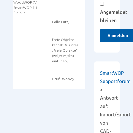
WoodWOP 7.1
SmartWOP 4.1
Angemeldet
Public
bleiben
Hallo Lutz,
Anmelden
freie Objekte
kannst Du unter
„Freie Objekte“
(wrl,vrlm,skp)
einfügen,
SmartWOP
Gruß Woody
Supportforum
>
Antwort
auf:
Import/Export
von
CAD-