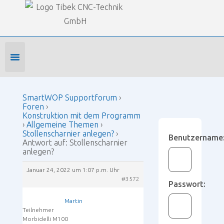
Our Forums
SmartWOP Supportforum
›
Foren
›
Konstruktion mit dem Programm
›
Allgemeine Themen
›
Stollenscharnier anlegen?
›
Antwort auf: Stollenscharnier anlegen?
Foren-Startseite
Profil bearbeiten
Forenmitglied werden
SmartWOP Supportforum
›
Foren
›
Konstruktion mit dem Programm
›
Allgemeine Themen
›
Stollenscharnier anlegen?
›
Benutzername
Antwort auf: Stollenscharnier
anlegen?
Januar 24, 2022 um 1:07 p.m. Uhr
#3572
Passwort:
Martin
Teilnehmer
Morbidelli M100