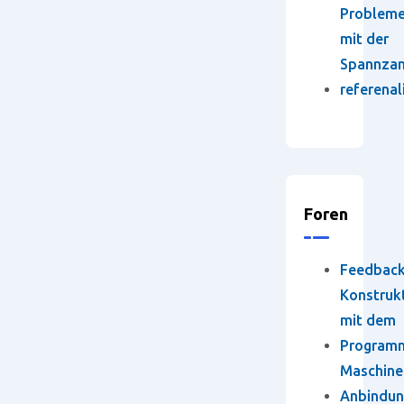
Problem
mit der
Spannza
referenal
Foren
Feedbac
Konstruk
mit dem
Program
Maschine
Anbindun