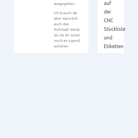
auf
ausgegeben.
der
Ich brauch da
aber natürlich
CNC
auch das
Stückliste
Rohmaß. Weist
du ob ihr sonst
und
noch an irgend
Etiketten
welchen
anpassen
Parametern
nachjustiert habt?
Oder wurde von
Smartwopseite
her in der
Software was
angepasst?
Foren
Über ne kurze
durchsuchen
Rückmeldung
wäre ich dir
dankbar.
Gruß Gaston