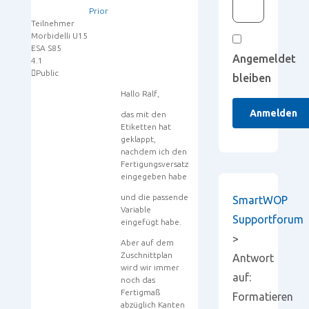
Prior
Teilnehmer
Morbidelli U15
ESA S85
Angemeldet
4.1
Public
bleiben
Hallo Ralf,
Anmelden
das mit den
Etiketten hat
geklappt,
nachdem ich den
Fertigungsversatz
eingegeben habe
und die passende
SmartWOP
Variable
Supportforum
eingefügt habe.
>
Aber auf dem
Zuschnittplan
Antwort
wird wir immer
auf:
noch das
Fertigmaß
Formatieren
abzüglich Kanten