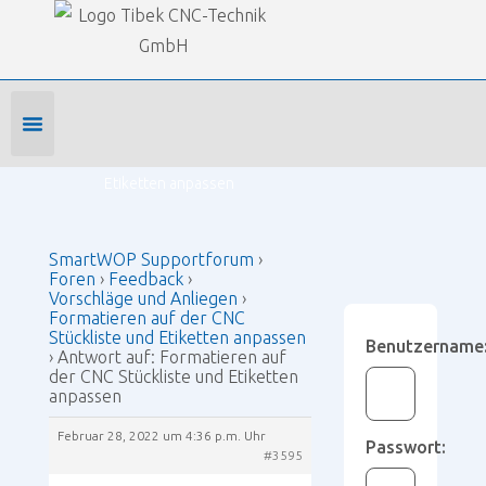
Our Forums
SmartWOP Supportforum
›
Foren
›
Feedback
›
Vorschläge und Anliegen
›
Formatieren auf der CNC Stückliste und Etiketten
anpassen
›
Antwort auf: Formatieren auf der CNC Stückliste und
Foren-Startseite
Profil bearbeiten
Forenmitglied werden
Etiketten anpassen
SmartWOP Supportforum
›
Foren
›
Feedback
›
Vorschläge und Anliegen
›
Formatieren auf der CNC
Stückliste und Etiketten anpassen
Benutzername
›
Antwort auf: Formatieren auf
der CNC Stückliste und Etiketten
anpassen
Februar 28, 2022 um 4:36 p.m. Uhr
Passwort:
#3595