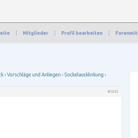
eite
Mitglieder
Profil bearbeiten
Forenmit
orschläge und Anliegen
›
Sockelausklinkung
›
Antwort auf: Sockelauskli
ck
›
Vorschläge und Anliegen
›
Sockelausklinkung
›
#3652