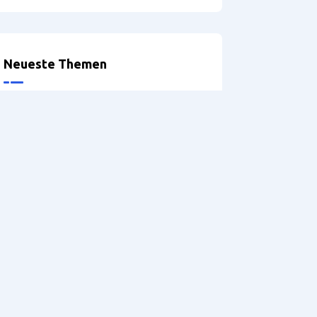
Neueste Themen
Optionen bei der Definition der
Möbelbeine
Problems exporting
accessories
Griffprofile
Version: 5.2 – Hilfe
DRILLTEQ V-310 – Probleme
mit der Spannzange
referenaliser