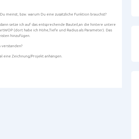
 Du meinst, bzw. warum Du eine zusätzliche Funktion brauchst?
 dann setze ich auf das entsprechende Bauteil,an die hintere untere
martWOP (dort habe ich Höhe,Tiefe und Radius als Parameter). Das
eisten hinzufügen.
h verstanden?
mal eine Zeichnung/Projekt anhängen.