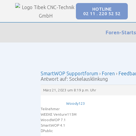
HOTLINE
02 11 . 220 52 52
Our Forums
Foren-Starts
SmartWOP Supportforum
›
Foren
›
Feedback
›
V
SmartWOP Supportforum
›
Foren
›
Feedba
Antwort auf: Sockelausklinkung
März 21, 2023 um 8:19 p.m. Uhr
Woody123
Teilnehmer
WEEKE Venture115M
WoodWOP 7.1
SmartWOP 4.1
Public