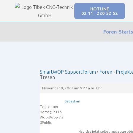
HOTLINE
02 11 . 220 52 52
Our Forums
Foren-Starts
SmartWOP Supportforum
›
Foren
›
Projekte
›
Sc
SmartWOP Supportforum
›
Foren
›
Projekt
Tresen
November 9, 2023 um 9:27 a.m. Uhr
Sebastian
Teilnehmer
Homag P-115
WoodWop 7.2
Public
Hab das jetzt selbst mal ausprobi