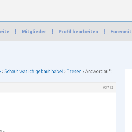
eite
Mitglieder
Profil bearbeiten
Forenmit
haut was ich gebaut habe!
›
Tresen
›
Antwort auf: Tresen
e
›
Schaut was ich gebaut habe!
›
Tresen
›
Antwort auf:
#3712
ert.