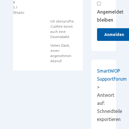
8
5.1
Angemeldet
Public
bleiben
Ich überprüfte.
CutRite kennt
auch eine
Anmelden
Dezimalzahl.
Vielen Dank,
einen
angenehmen
Abend!
SmartWOP
Supportforum
>
Antwort
auf:
Schneidteile
exportieren