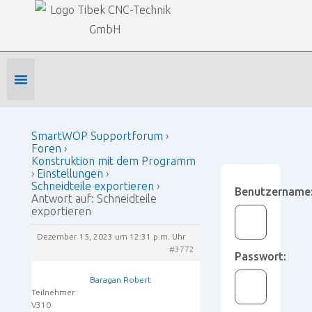
Our Forums
SmartWOP Supportforum
›
Foren
›
Konstruktion mit dem Programm
›
Einstellungen
›
Schneidteile exportieren
›
Antwort auf: Schneidteile
exportieren
Foren-Startseite
Profil bearbeiten
Forenmitglied werden
SmartWOP Supportforum
›
Foren
›
Konstruktion mit dem Programm
›
Einstellungen
›
Schneidteile exportieren
›
Benutzername
Antwort auf: Schneidteile
exportieren
Dezember 15, 2023 um 12:31 p.m. Uhr
#3772
Passwort:
Baragan Robert
Teilnehmer
V310