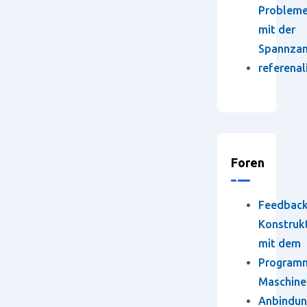
Problem
mit der
Spannza
referenal
Foren
Feedbac
Konstruk
mit dem
Program
Maschine
Anbindun