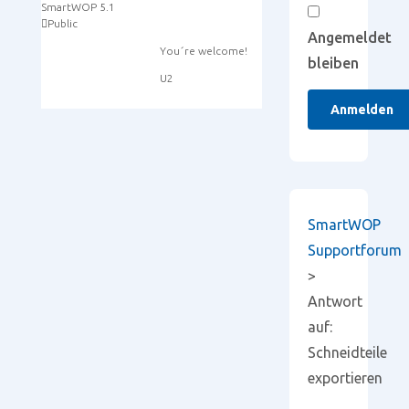
SmartWOP 5.1
Public
Angemeldet
You´re welcome!
bleiben
U2
Anmelden
SmartWOP
Supportforum
>
Antwort
auf:
Schneidteile
exportieren