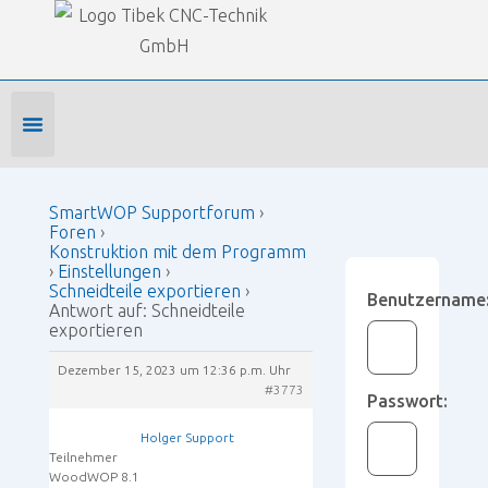
Our Forums
SmartWOP Supportforum
›
Foren
›
Konstruktion mit dem Programm
›
Einstellungen
›
Schneidteile exportieren
›
Antwort auf: Schneidteile
exportieren
Foren-Startseite
Profil bearbeiten
Forenmitglied werden
SmartWOP Supportforum
›
Foren
›
Konstruktion mit dem Programm
›
Einstellungen
›
Schneidteile exportieren
›
Benutzername
Antwort auf: Schneidteile
exportieren
Dezember 15, 2023 um 12:36 p.m. Uhr
#3773
Passwort:
Holger Support
Teilnehmer
WoodWOP 8.1