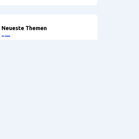
Neueste Themen
Optionen bei der Definition der
Möbelbeine
Problems exporting
accessories
Griffprofile
Version: 5.2 – Hilfe
DRILLTEQ V-310 – Probleme
mit der Spannzange
referenaliser