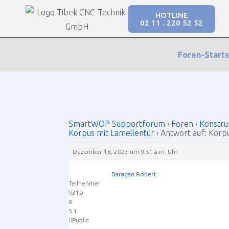
HOTLINE
02 11 . 220 52 52
Our Forums
Foren-Starts
SmartWOP Supportforum
›
Foren
›
Konstruktio
SmartWOP Supportforum
›
Foren
›
Konstru
Korpus mit Lamellentür
›
Antwort auf: Korp
Dezember 18, 2023 um 9:51 a.m. Uhr
Baragan Robert
Teilnehmer
V310
8
5.1
Public