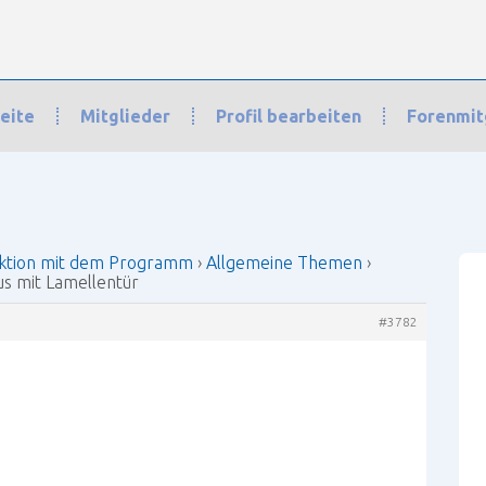
eite
Mitglieder
Profil bearbeiten
Forenmit
n mit dem Programm
›
Allgemeine Themen
›
Korpus mit Lamellentür
›
Antwo
ktion mit dem Programm
›
Allgemeine Themen
›
us mit Lamellentür
#3782