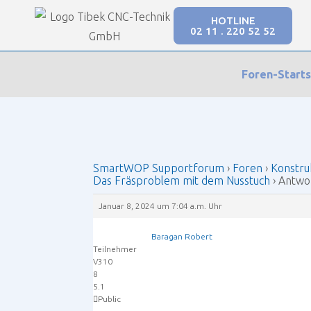
HOTLINE
02 11 . 220 52 52
Our Forums
Foren-Starts
SmartWOP Supportforum
›
Foren
›
Konstruktio
SmartWOP Supportforum
›
Foren
›
Konstru
Das Fräsproblem mit dem Nusstuch
›
Antwor
Januar 8, 2024 um 7:04 a.m. Uhr
Baragan Robert
Teilnehmer
V310
8
5.1
Public