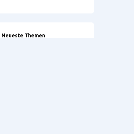
Neueste Themen
Optionen bei der Definition der
Möbelbeine
Problems exporting
accessories
Griffprofile
Version: 5.2 – Hilfe
DRILLTEQ V-310 – Probleme
mit der Spannzange
referenaliser