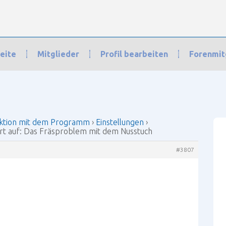
eite
Mitglieder
Profil bearbeiten
Forenmit
n mit dem Programm
›
Einstellungen
›
Das Fräsproblem mit dem Nusstuch
ktion mit dem Programm
›
Einstellungen
›
t auf: Das Fräsproblem mit dem Nusstuch
#3807