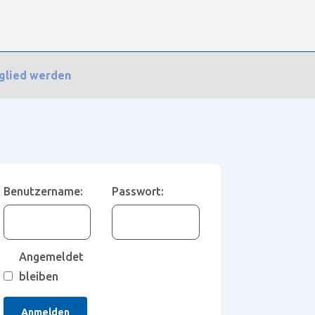
glied werden
›
Antwort auf: Das Fräsproblem mit dem Nusstuch
Benutzername:
Passwort:
Angemeldet
bleiben
Anmelden