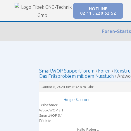
HOTLINE
02 11 . 220 52 52
Our Forums
Foren-Starts
SmartWOP Supportforum
›
Foren
›
Konstruktio
SmartWOP Supportforum
›
Foren
›
Konstru
Das Fräsproblem mit dem Nusstuch
›
Antwor
Januar 8, 2024 um 8:32 a.m. Uhr
Holger Support
Teilnehmer
WoodWOP 8.1
SmartWOP 5.1
Public
Hallo Robert,