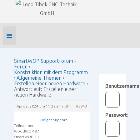
Our Forums
SmartWOP Supportforum
›
Foren
›
Konstruktion mit dem Programm
›
Allgemeine Themen
›
Erstellen einer neuen Hardware
›
Antwort auf: Erstellen einer neuen Hardware
Foren-Startseite
Profil bearbeiten
Forenmitglied werden
SmartWOP Supportforum
›
Foren
›
Konstruktion mit dem Programm
›
Allgemeine Themen
›
Erstellen einer neuen Hardware
›
Benutzername
Antwort auf: Erstellen einer
neuen Hardware
April 2, 2024 um 11:29 a.m. Uhr
#3843
Passwort:
Holger Support
Teilnehmer
WoodWOP 8.1
SmartWOP 5.1