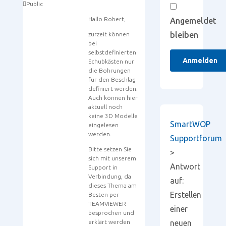
Public
Hallo Robert,
Angemeldet
bleiben
zurzeit können
bei
selbstdefinierten
Anmelden
Schubkästen nur
die Bohrungen
für den Beschlag
definiert werden.
Auch können hier
aktuell noch
keine 3D Modelle
SmartWOP
eingelesen
werden.
Supportforum
Bitte setzen Sie
>
sich mit unserem
Antwort
Support in
Verbindung, da
auf:
dieses Thema am
Erstellen
Besten per
TEAMVIEWER
einer
besprochen und
erklärt werden
neuen