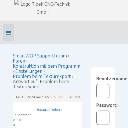
Our Forums
SmartWOP Supportforum
›
Foren
›
Konstruktion mit dem Programm
›
Einstellungen
›
Problem beim Texturexport
›
Antwort auf: Problem
beim Texturexport
Foren-Startseite
Profil bearbeiten
Forenmitglied werden
SmartWOP Supportforum
›
Foren
›
Konstruktion mit dem Programm
›
Einstellungen
›
Problem beim Texturexport
›
Benutzername
Antwort auf: Problem beim
Texturexport
Juli 15, 2024 um 1:45 p.m. Uhr
#3860
Passwort:
Baragan Robert
Teilnehmer
V310
8