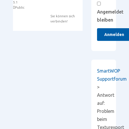
5.1
Public
Angemeldet
Sie können sich
bleiben
verbinden!
Anmelden
SmartWOP
Supportforum
>
Antwort
auf:
Problem
beim
Texturexport