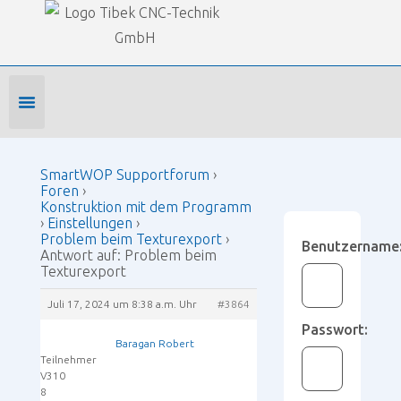
Our Forums
SmartWOP Supportforum
›
Foren
›
Konstruktion mit dem Programm
›
Einstellungen
›
Problem beim Texturexport
›
Antwort auf: Problem
beim Texturexport
Foren-Startseite
Profil bearbeiten
Forenmitglied werden
SmartWOP Supportforum
›
Foren
›
Konstruktion mit dem Programm
›
Einstellungen
›
Problem beim Texturexport
›
Benutzername
Antwort auf: Problem beim
Texturexport
Juli 17, 2024 um 8:38 a.m. Uhr
#3864
Passwort:
Baragan Robert
Teilnehmer
V310
8