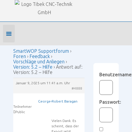
Our Forums
SmartWOP Supportforum
›
Foren
›
Feedback
›
Vorschläge und Anliegen
›
Version: 5.2 – Hilfe
›
Antwort auf: Version: 5.2 – Hilfe
Foren-Startseite
Profil bearbeiten
Forenmitglied werden
SmartWOP Supportforum
›
Foren
›
Feedback
›
Vorschläge und Anliegen
›
Version: 5.2 – Hilfe
›
Antwort auf:
Version: 5.2 – Hilfe
Benutzername
Januar 9, 2025 um 11:41 a.m. Uhr
#4888
George-Robert Baragan
Passwort:
Teilnehmer
Public
Vielen Dank. Es
scheint, dass der
Export jetzt