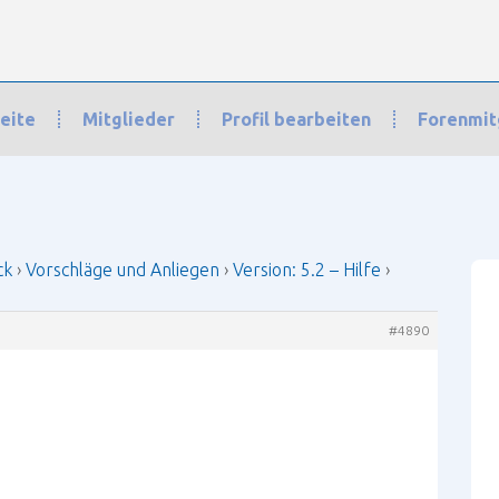
eite
Mitglieder
Profil bearbeiten
Forenmit
orschläge und Anliegen
›
Version: 5.2 – Hilfe
›
Antwort auf: Version: 5.2 – 
ck
›
Vorschläge und Anliegen
›
Version: 5.2 – Hilfe
›
#4890