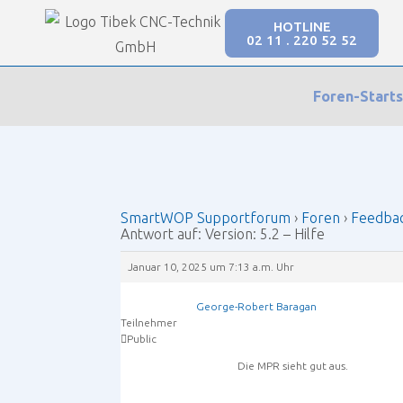
HOTLINE
02 11 . 220 52 52
Our Forums
Foren-Starts
SmartWOP Supportforum
›
Foren
›
Feedback
›
V
SmartWOP Supportforum
›
Foren
›
Feedba
Antwort auf: Version: 5.2 – Hilfe
Januar 10, 2025 um 7:13 a.m. Uhr
George-Robert Baragan
Teilnehmer
Public
Die MPR sieht gut aus.