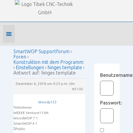
Our Forums
SmartWOP Supportforum
›
Foren
›
Konstruktion mit dem Programm
›
Einstellungen
›
hinges template
›
Antwort auf: hinges template
Foren-Startseite
Profil bearbeiten
Forenmitglied werden
SmartWOP Supportforum
›
Foren
›
Konstruktion mit dem Programm
›
Einstellungen
›
hinges template
›
Antwort auf: hinges template
Benutzername
Dezember 6, 2018 um 9:25 p.m. Uhr
#3100
Woody123
Passwort:
Teilnehmer
WEEKE Venture115M
WoodWOP 7.1
SmartWOP 4.1
Public