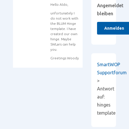
Hello Aldo,
Angemeldet
bleiben
unfortunately I
do not work with
the BLUM Hinge
Anmelden
template. I have
created our own
hinge. Maybe
SWLars can help
you.
Greetings Woody
SmartWOP
Supportforum
>
Antwort
auf:
hinges
template