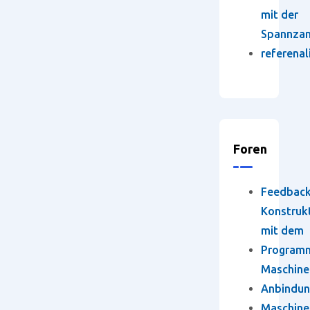
mit der
Spannza
referenal
Foren
Feedbac
Konstruk
mit dem
Program
Maschine
Anbindun
Maschine