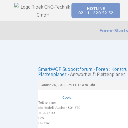
HOTLINE
02 11 . 220 52 52
Our Forums
Foren-Starts
SmartWOP Supportforum
›
Foren
›
Konstruktio
SmartWOP Supportforum
›
Foren
›
Konstru
Plattenplaner
›
Antwort auf: Plattenplaner
Januar 26, 2022 um 11:16 a.m. Uhr
Copic
Teilnehmer
Morbidelli Author 504 STC
TRIA 7500
Pro
Public