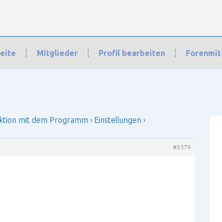
eite
Mitglieder
Profil bearbeiten
Forenmit
n mit dem Programm
›
Einstellungen
›
Plattenplaner
›
Antwort auf: Platten
ktion mit dem Programm
›
Einstellungen
›
#3579