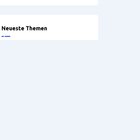
Neueste Themen
Optionen bei der Definition der
Möbelbeine
Problems exporting
accessories
Griffprofile
Version: 5.2 – Hilfe
DRILLTEQ V-310 – Probleme
mit der Spannzange
referenaliser