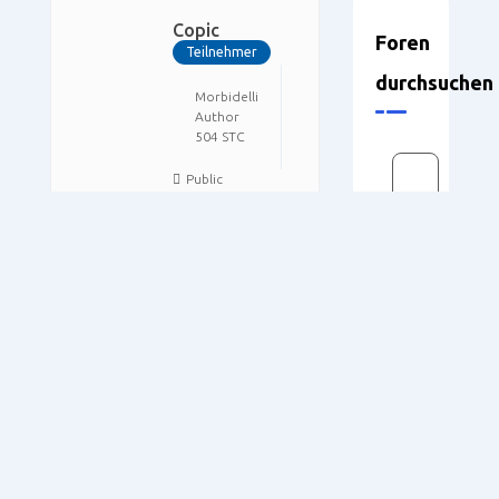
Copic
Foren
Teilnehmer
durchsuchen
Morbidelli
TRIA
Author
Pro
7500
504 STC
Public
Hallo Martin,
imho gibt es überhaupt
keine
Einstellmöglichkeiten.
Beim Druck kannst Du
noch die Skalierung
Neueste
wählen. Aber andere
Skalierungen als „1“
Themen
bringen keine sinnvollen