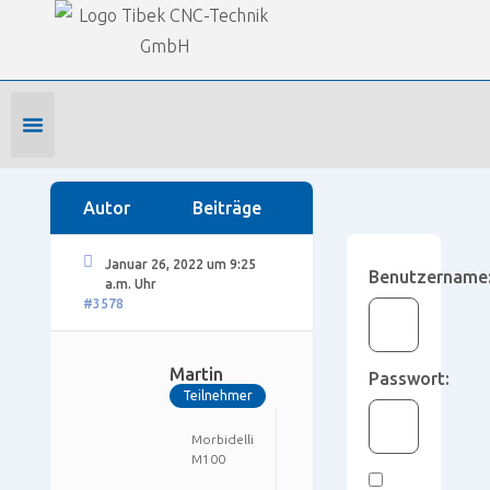
Our Forums
SmartWOP Supportforum
›
Foren
›
Konstruktion mit dem Programm
›
Einstellungen
›
Plattenplaner
Foren-Startseite
Profil bearbeiten
Forenmitglied werden
Autor
Beiträge
Januar 26, 2022 um 9:25
Benutzername
a.m. Uhr
#3578
Martin
Passwort:
Teilnehmer
Morbidelli
Maesteo
4.1
M100