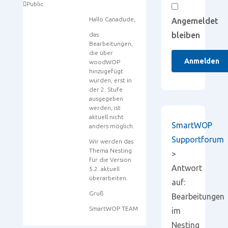
Public
Hallo Canadude,
Angemeldet
bleiben
das
Bearbeitungen,
die über
Anmelden
woodWOP
hinzugefügt
wurden, erst in
der 2. Stufe
ausgegeben
werden, ist
aktuell nicht
SmartWOP
anders möglich.
Supportforum
Wir werden das
Thema Nesting
>
für die Version
Antwort
5.2. aktuell
überarbeiten.
auf:
Gruß
Bearbeitungen
SmartWOP TEAM
im
Nesting