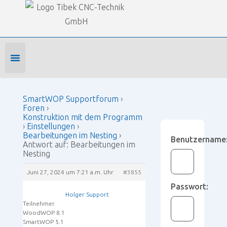
Our Forums
SmartWOP Supportforum
›
Foren
›
Konstruktion mit dem Programm
›
Einstellungen
›
Bearbeitungen im Nesting
›
Antwort auf:
Bearbeitungen im Nesting
Foren-Startseite
Profil bearbeiten
Forenmitglied werden
SmartWOP Supportforum
›
Foren
›
Konstruktion mit dem Programm
›
Einstellungen
›
Bearbeitungen im Nesting
›
Benutzername
Antwort auf: Bearbeitungen im
Nesting
Juni 27, 2024 um 7:21 a.m. Uhr
#3855
Passwort:
Holger Support
Teilnehmer
WoodWOP 8.1
SmartWOP 5.1