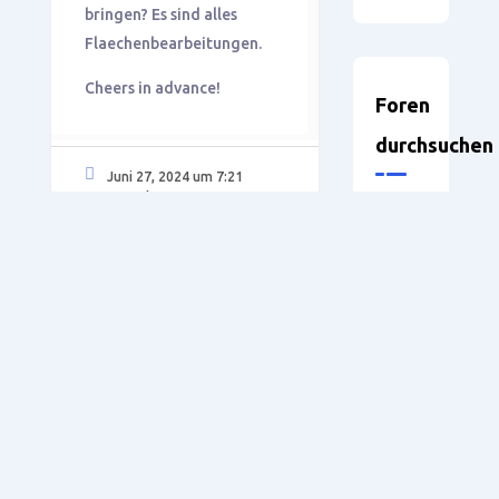
bringen? Es sind alles
Flaechenbearbeitungen.
Cheers in advance!
Foren
durchsuchen
Juni 27, 2024 um 7:21
a.m. Uhr
#3855
Holger
Support
Teilnehmer
WoodWOP
SmartWOP
8.1
5.1
Public
Neueste