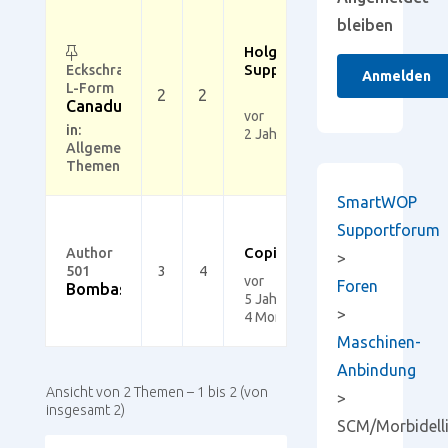
bleiben
Holger
Support
Eckschrank
Anmelden
L-Form
2
2
Canadude
vor
in:
2 Jahren
Allgemeine
Themen
SmartWOP
Supportforum
Copic
Author
>
501
3
4
vor
Foren
Bombastino
5 Jahren,
>
4 Monaten
Maschinen-
Anbindung
Ansicht von 2 Themen – 1 bis 2 (von
>
insgesamt 2)
SCM/Morbidell