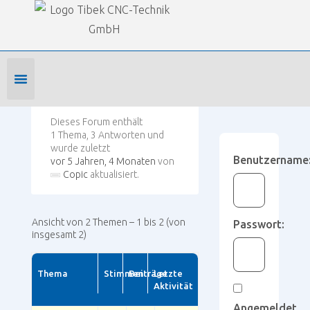
Our Forums
SmartWOP Supportforum
›
Foren
›
Maschinen-Anbindung
›
SCM/Morbidelli
Foren-Startseite
Profil bearbeiten
Forenmitglied werden
Dieses Forum enthält
1 Thema, 3 Antworten und
wurde zuletzt
Benutzername
vor 5 Jahren, 4 Monaten
von
Copic
aktualisiert.
Ansicht von 2 Themen – 1 bis 2 (von
Passwort:
insgesamt 2)
Thema
Stimmen
Beiträge
Letzte
Aktivität
Angemeldet