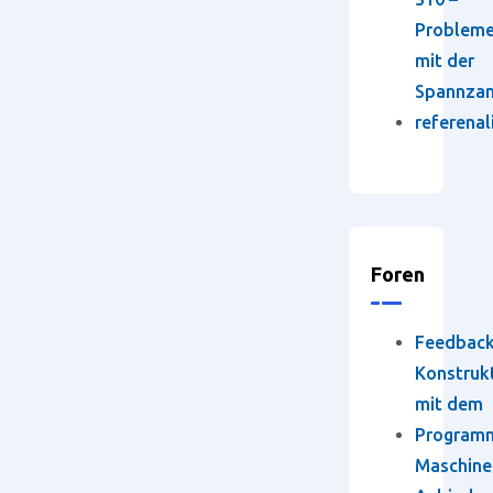
Problem
mit der
Spannza
referenal
Foren
Feedbac
Konstruk
mit dem
Program
Maschine