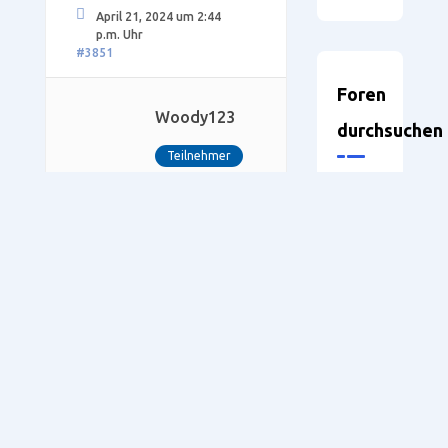
April 21, 2024 um 2:44
p.m. Uhr
#3851
Foren
Woody123
durchsuchen
Teilnehmer
WEEKE
WoodWOP
SmartW
Venture115M
7.1
4.1
Public
Hallo Canadude,
jein.
Wenn Dein Material
dünner wird, ist es
Neueste
möglich, jedoch mußt Du