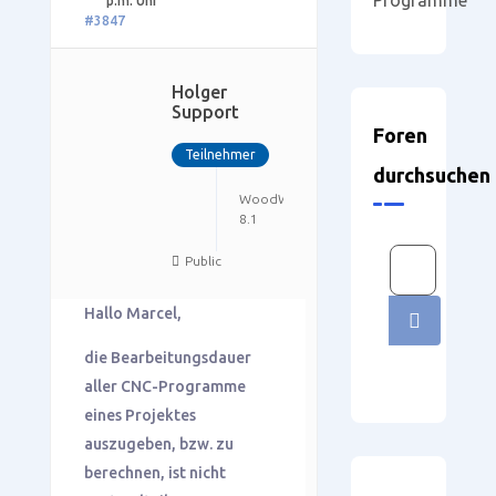
Programme
p.m. Uhr
#3847
Holger
Support
Foren
Teilnehmer
durchsuchen
WoodWOP
SmartWOP
8.1
5.1
Public
Hallo Marcel,
die Bearbeitungsdauer
aller CNC-Programme
eines Projektes
auszugeben, bzw. zu
berechnen, ist nicht