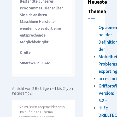
Bestandteil unseres
Neueste
Programmes. Hier sollten
Themen
Sie sich an Ihren
Maschinen Hersteller
Optionen
wenden, ob es dort eine
bei der
entsprechende
Definitio
Möglichkeit gibt.
der
Grüße
Möbelbei
SmartWOP TEAM
Problem
exportin
accessori
Griffprofi
Ansicht von 2 Beiträgen – 1 bis 2 (von
Version:
insgesamt 2)
5.2 –
Sie müssen angemeldet sein,
Hilfe
um auf dieses Thema
DRILLTEQ
antworten zu können.