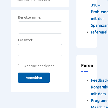
310 –
Problem
Benutzername:
mit der
Spannza
referenal
Passwort:
Foren
Angemeldet bleiben
Anmelden
Feedbac
Konstruk
mit dem
Program
Maschine