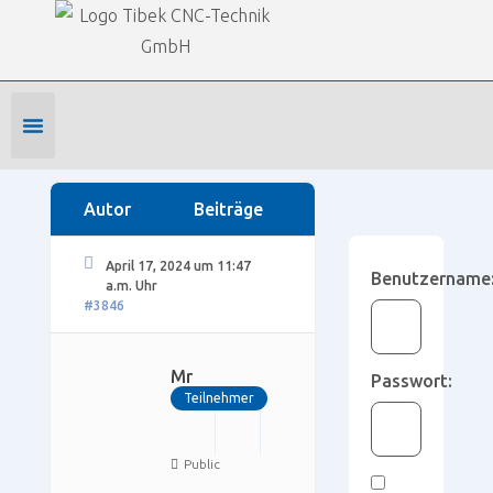
Our Forums
SmartWOP Supportforum
›
Foren
›
Feedback
›
Vorschläge und Anliegen
›
Dauer aller CNC
Programme
Foren-Startseite
Profil bearbeiten
Forenmitglied werden
Autor
Beiträge
April 17, 2024 um 11:47
Benutzername
a.m. Uhr
#3846
Mr
Passwort:
Teilnehmer
Public