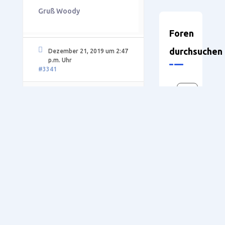
Gruß Woody
Foren
durchsuchen
Dezember 21, 2019 um 2:47
p.m. Uhr
#3341
Sebastian
Teilnehmer
Homag
WoodWop
P-115
7.2
Public
Auch von mir frohe
Weihnachten an alle User
Neueste
und ans Team.
Themen