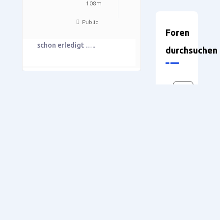
108m
Public
Foren
schon erledigt …..
durchsuchen
Ansicht von 2 Beiträgen – 1 bis 2 (von
insgesamt 2)
Sie müssen angemeldet sein,
um auf dieses Thema
antworten zu können.
Benutzername:
Neueste
Themen