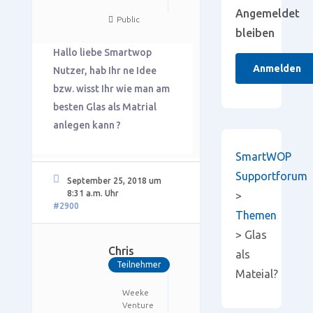
Angemeldet
Public
bleiben
Hallo liebe Smartwop
Anmelden
Nutzer, hab Ihr ne Idee
bzw. wisst Ihr wie man am
besten Glas als Matrial
anlegen kann ?
SmartWOP
Supportforum
September 25, 2018 um
8:31 a.m. Uhr
>
#2900
Themen
>
Glas
Chris
als
Teilnehmer
Mateial?
Weeke
Venture