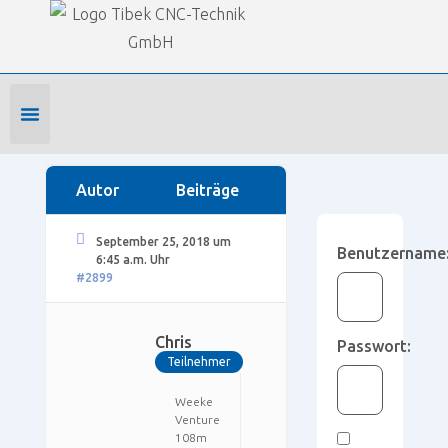
Our Forums
SmartWOP Supportforum
›
Foren
›
Konstruktion mit dem Programm
›
Oberfläche
›
Glas
als Mateial?
Foren-Startseite
Profil bearbeiten
Forenmitglied werden
Autor
Beiträge
September 25, 2018 um
Benutzername
6:45 a.m. Uhr
#2899
Chris
Passwort:
Teilnehmer
Weeke
Venture
108m