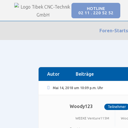
HOTLINE
02 11 . 220 52 52
Our Forums
Foren-Starts
SmartWOP Supportforum
›
Foren
›
Feedback
›
V
Autor
Beiträge
Mai 14, 2018 um 10:09 p.m. Uhr
Woody123
Teilnehmer
WEEKE Venture115M
Woo