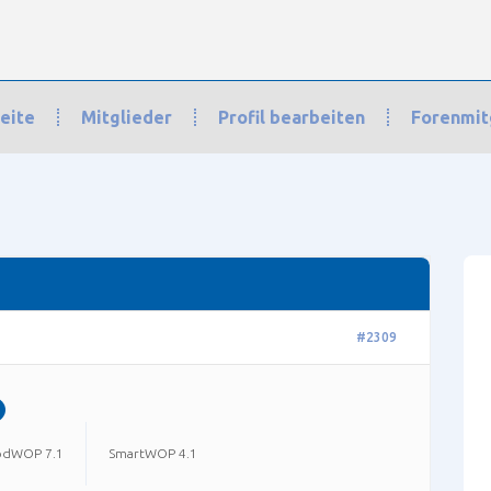
eite
Mitglieder
Profil bearbeiten
Forenmit
orschläge und Anliegen
›
Infos im Profil
#2309
dWOP 7.1
SmartWOP 4.1