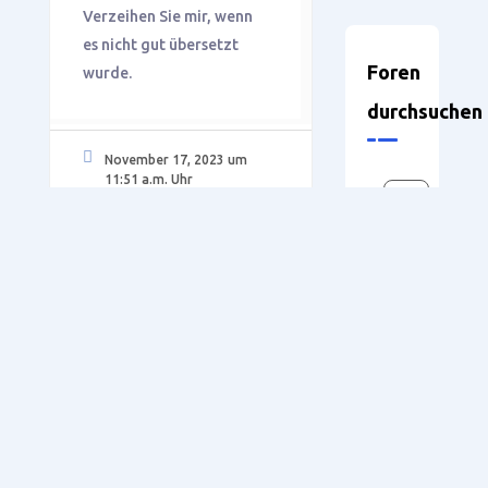
Verzeihen Sie mir, wenn
es nicht gut übersetzt
Foren
wurde.
durchsuchen
November 17, 2023 um
11:51 a.m. Uhr
#3720
Holger
Support
Teilnehmer
WoodWOP
SmartWOP
8.1
5.1
Neueste
Public
Themen
Hallo,