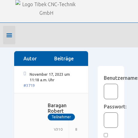
Our Forums
SmartWOP Supportforum
›
Foren
›
Konstruktion mit dem Programm
›
Einstellungen
›
Programme kombinieren
Foren-Startseite
Profil bearbeiten
Forenmitglied werden
Autor
Beiträge
November 17, 2023 um
Benutzername
11:18 a.m. Uhr
#3719
Baragan
Passwort:
Robert
Teilnehmer
V310
8
5.1