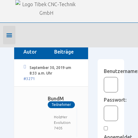
Our Forums
SmartWOP Supportforum
›
Foren
›
Feedback
›
Vorschläge und Anliegen
›
Saugerplatte Homag
Foren-Startseite
Profil bearbeiten
Forenmitglied werden
Autor
Beiträge
September 30, 2019 um
Benutzername
8:33 a.m. Uhr
#3271
BundM
Passwort:
Teilnehmer
HolzHer
NC-
SmartWop
Evolution
Hops
Pro
7405
Angemeldet