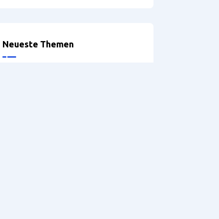
Neueste Themen
Optionen bei der Definition der
Möbelbeine
Problems exporting
accessories
Griffprofile
Version: 5.2 – Hilfe
DRILLTEQ V-310 – Probleme
mit der Spannzange
referenaliser