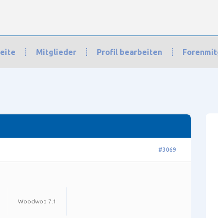
eite
Mitglieder
Profil bearbeiten
Forenmit
n mit dem Programm
›
Allgemeine Themen
›
Werkstück richtig auf der CN
#3069
Woodwop 7.1