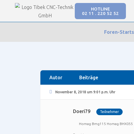
HOTLINE
02 11 . 220 52 52
Our Forums
Foren-Starts
SmartWOP Supportforum
›
Foren
›
Konstruktio
Autor
Beiträge
November 8, 2018 um 9:01 p.m. Uhr
Doeri79
Teilnehmer
Homag Bmg115 Homag BHX055